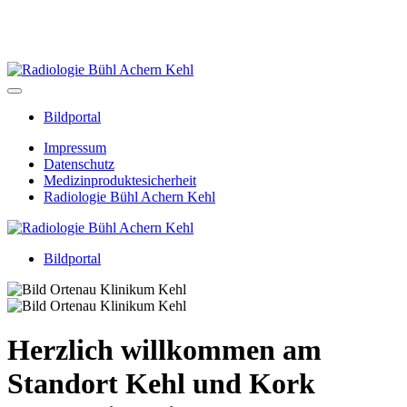
Zentrale Terminvergabe:
07223-800250
Termin Privatsprech­
stunde:
07223 - 8309 396
Bildportal
Impressum
Datenschutz
Medizinproduktesicherheit
Radiologie Bühl Achern Kehl
Bildportal
Herzlich willkommen am
Standort Kehl und Kork