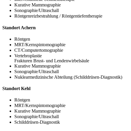
Kurative Mammographie
Sonographie/Ultra­schall
Röntgen­reiz­bestrahlung / Röntgen­tiefen­therapie
Standort Achern
Röntgen
MRT/Kernspintomographie
CT/Computertomographie
Vertebroplastie
Frak­tu­ren Brust- und Lenden­wirbel­säule
Kurative Mammographie
Sonographie/Ultraschall
Nuklearmedizinische Abteilung (Schild­drüsen-Diagnostik)
Standort Kehl
Röntgen
MRT/Kernspintomographie
Kurative Mammographie
Sonographie/Ultraschall
Schild­drüsen-Diagnostik